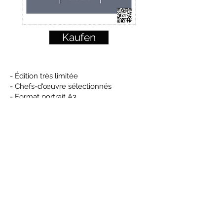
Kaufen
- Édition très limitée
- Chefs-d'œuvre sélectionnés
- Format portrait A3
- Impression de qualité haute brillance
- signé personnellement par l'artiste
© 2025 Tsuyoshi Matsuura -
Artiste japonais à Munich - Art
abstraitt- Uferlos
Meinewebseite